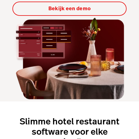
Bekijk een demo
Tableside
Pulse app
Reservations
Tasks
Tempo
Benchmarks & Trends
Slimme hotel restaurant
software voor elke