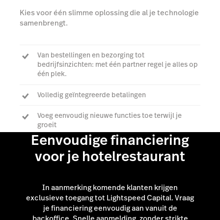
Kies voor één slimme oplossing die al je technologie
samenbrengt.
Van bestellingen en bezorging tot
bedrijfsinzichten: met één partner regel je alles op
één plek.
Volledig geïntegreerde betalingen
Voeg eenvoudig nieuwe functies toe terwijl je
groeit
Eenvoudige financiering
voor je hotelrestaurant
Praat met een expert
In aanmerking komende klanten krijgen
exclusieve toegang tot Lightspeed Capital. Vraag
je financiering eenvoudig aan vanuit de
backoffice. Snelle aanmelding, zonder strikte