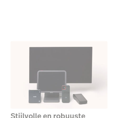
te beantwoorden
Stijlvolle en robuuste