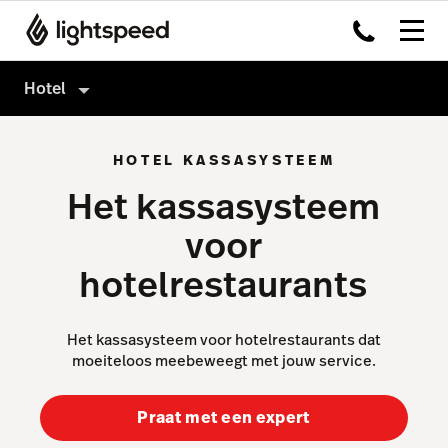
Hotel
Hotel
HOTEL KASSASYSTEEM
Producten
Het kassasysteem
Hardware
Kassasysteem
voor
Integraties
Payments
hotelrestaurants
Multi-locatie
Kitchen Display System
Prijzen
Capital
Het kassasysteem voor hotelrestaurants dat
moeiteloos meebeweegt met jouw service.
Klanten
Advanced Insights
Inventory
Praat met een expert
Geen hotel?
Order Anywhere