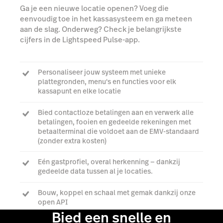
Ga je een nieuwe locatie openen? Voeg die
eenvoudig toe in het kassasysteem en ga meteen
aan de slag. Onderweg? Check je belangrijkste
cijfers in de Lightspeed Pulse-app.
Personaliseer jouw systeem met unieke
plattegronden, menu's en functies voor elk
kassapunt en elke locatie
Bied contactloze betalingen aan en verwerk alle
betalingen, fooien en gedeelde rekeningen met
betaalterminal die voldoet aan de EMV-standaard
(zonder extra kosten)
Eén gastprofiel, overal herkenning — dankzij
gedeelde data tussen al je locaties.
Bouw, koppel en schaal met gemak dankzij onze
open API
Bied een snelle en