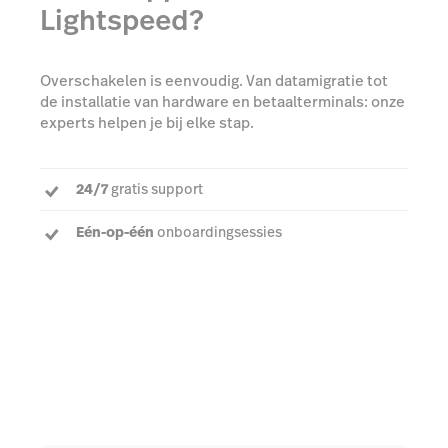
Lightspeed?
Overschakelen is eenvoudig. Van datamigratie tot
de installatie van hardware en betaalterminals: onze
experts helpen je bij elke stap.
24/7
gratis support
Eén-op-één
onboardingsessies
Een
toegewijde accountmanager
om al je vragen
te beantwoorden