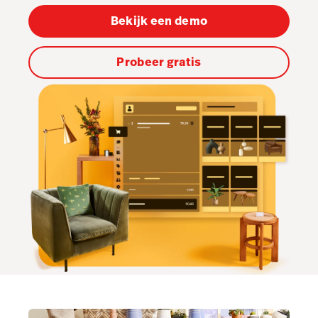
Bekijk een demo
Accounting
Marketing & Loyalty
Probeer gratis
AI Showroom
Scanner