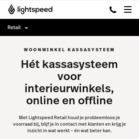
Retail
Retail
WOONWINKEL KASSASYSTEEM
Producten
Hét kassasysteem
Hardware
Kassasysteem
voor
Integraties
Omnichannel
interieurwinkels,
Multi-locatie
Payments
online en offline
Prijzen
Capital
Klanten
Service Orders
Met Lightspeed Retail houd je probleemloos je
voorraad bij, blijf je in contact met klanten en krijg je
Inventory
inzicht in wat werkt – én wat beter kan.
Insights