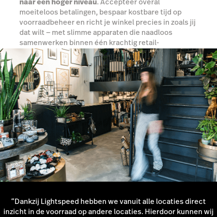
naar een hoger niveau
. Accepteer overal
moeiteloos betalingen, bespaar kostbare tijd op
voorraadbeheer en richt je winkel precies in zoals jij
dat wilt — met slimme apparaten die naadloos
samenwerken binnen één krachtig retail-
ecosysteem.
Ontdek jouw mogelijkheden
“Dankzij Lightspeed hebben we vanuit alle locaties direct
inzicht in de voorraad op andere locaties. Hierdoor kunnen wij