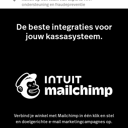
ondersteuning en fraudepreventie
De beste integraties voor
Ontdek alles over betalingen
jouw kassasysteem.
Verbind je winkel met Mailchimp in één klik en stel
en doelgerichte e-mail marketingcampagnes op.