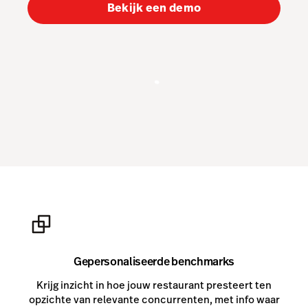
Order Anywhere
Bekijk een demo
Tableside
Pulse app
Reservations
Tasks
Tempo
Benchmarks & Trends
Hardware
Integraties
Multi-locatie
Gepersonaliseerde benchmarks
Prijzen
Krijg inzicht in hoe jouw restaurant presteert ten
Klanten
opzichte van relevante concurrenten, met info waar