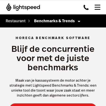
Restaurant
Benchmarks & Trends
Restaurant
HORECA BENCHMARK SOFTWARE
Producten
Blijf de concurrentie
Kassasysteem
voor met de juiste
Payments
benchmarks
Kitchen Display System
Capital
Maak van je kassasysteem de motor achter je
strategie met Lightspeed Benchmarks & Trends: een
Advanced Insights
unieke tool die toont waar jouw zaak staat en meer
inzichten geeft dan algemene sectorcijfers.
Inventory