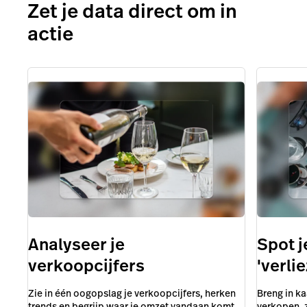
Zet je data direct om in
actie
Analyseer je
Spot j
verkoopcijfers
'verli
Zie in één oogopslag je verkoopcijfers, herken
Breng in k
trends en begrijp waar je omzet vandaan komt
verkopen, z