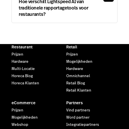
Hoe verschilt Lightspeed AI van
traditionele rapportagetools voor
restaurants?
Restaurant
Retail
Prijzen
Prijzen
Hardware
Mogelijkheden
Multi-Locatie
Hardware
Horeca Blog
Omnichannel
Horeca Klanten
Retail Blog
Retail Klanten
eCommerce
Partners
Prijzen
Vind partners
Mogelijkheden
Word partner
Webshop
Integratiepartners