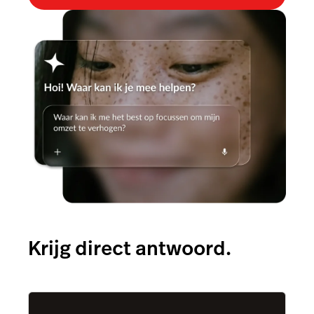
Tableside
Pulse app
Reservations
Tasks
Tempo
Benchmarks & Trends
Krijg direct antwoord.