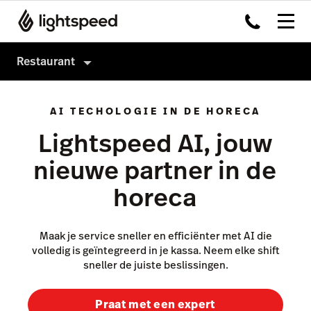
Restaurant
Restaurant
AI TECHOLOGIE IN DE HORECA
Producten
Lightspeed AI, jouw
Hardware
Kassasysteem
nieuwe partner in de
Integraties
Payments
horeca
Multi-locatie
Kitchen Display System
Prijzen
Capital
Maak je service sneller en efficiënter met AI die
volledig is geïntegreerd in je kassa. Neem elke shift
Klanten
Advanced Insights
sneller de juiste beslissingen.
Inventory
Praat met een expert
Order Anywhere