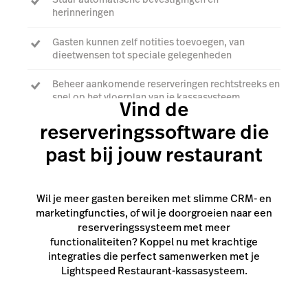
herinneringen
Gasten kunnen zelf notities toevoegen, van
dieetwensen tot speciale gelegenheden
Beheer aankomende reserveringen rechtstreeks en
snel op het vloerplan van je kassasysteem
Vind de
reserveringssoftware die
Praat met een expert
past bij jouw restaurant
Wil je meer gasten bereiken met slimme CRM- en
marketingfuncties, of wil je doorgroeien naar een
reserveringssysteem met meer
functionaliteiten? Koppel nu met krachtige
integraties die perfect samenwerken met je
Lightspeed Restaurant-kassasysteem.