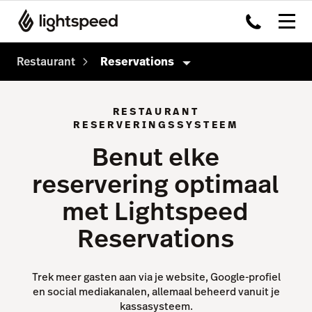
Restaurant
Reservations
Restaurant
RESTAURANT
RESERVERINGSSYSTEEM
Producten
Benut elke
Kassasysteem
reservering optimaal
Payments
met Lightspeed
Kitchen Display System
Reservations
Capital
Advanced Insights
Trek meer gasten aan via je website, Google-profiel
Inventory
en social mediakanalen, allemaal beheerd vanuit je
kassasysteem.