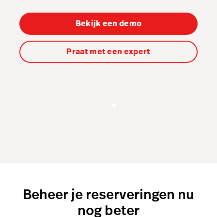
Order Anywhere
Tableside
Bekijk een demo
Pulse app
Praat met een expert
Reservations
Tasks
Tempo
Benchmarks & Trends
Hardware
Integraties
Multi-locatie
Beheer je reserveringen nu
Prijzen
nog beter
Klanten