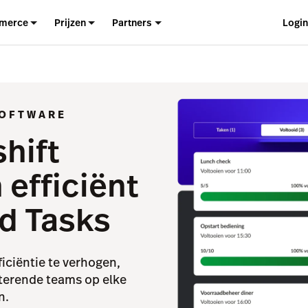
merce
Prijzen
Partners
Logi
SOFTWARE
hift
 efficiënt
d Tasks
iciëntie te verhogen,
terende teams op elke
n.