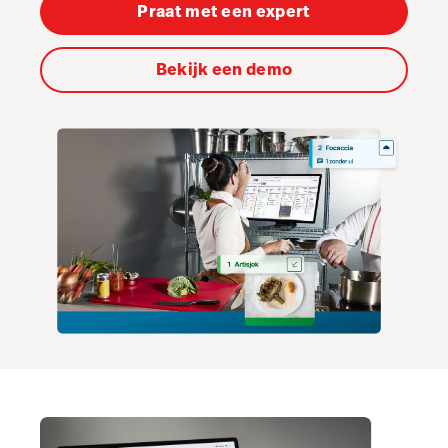
Order Anywhere
Praat met een expert
Tableside
Bekijk een demo
Pulse app
Reservations
Tasks
Tempo
Benchmarks & Trends
Hardware
Integraties
Multi-locatie
Prijzen
Klanten