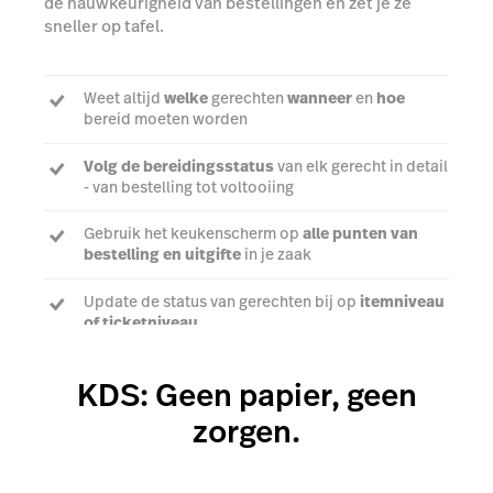
de nauwkeurigheid van bestellingen en zet je ze
sneller op tafel.
Weet altijd
welke
gerechten
wanneer
en
hoe
bereid moeten worden
Volg de bereidingsstatus
van elk gerecht in detail
- van bestelling tot voltooiing
Gebruik het keukenscherm op
alle punten van
bestelling en uitgifte
in je zaak
Update de status van gerechten bij op
itemniveau
of ticketniveau
KDS: Geen papier, geen
Praat met een expert
zorgen.