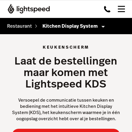
Restaurant
Kitchen Display System
Restaurant
KEUKENSCHERM
Producten
Laat de bestellingen
Kassasysteem
maar komen met
Payments
Lightspeed KDS
Kitchen Display System
Capital
Versoepel de communicatie tussen keuken en
bediening met het intuïtieve Kitchen Display
Advanced Insights
System (KDS), het keukenscherm waarmee je in één
oogopslag overzicht hebt over al je bestellingen.
Inventory