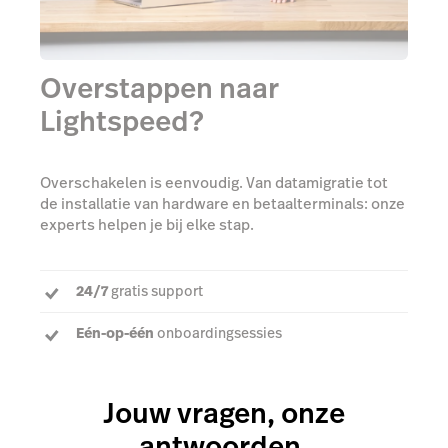
Overstappen naar
Lightspeed?
Overschakelen is eenvoudig. Van datamigratie tot
de installatie van hardware en betaalterminals: onze
experts helpen je bij elke stap.
24/7
gratis support
Eén-op-één
onboardingsessies
Een
toegewijde accountmanager
om al je vragen
te beantwoorden
Jouw vragen, onze
antwoorden.