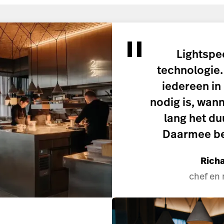
Lightspee
technologie.
iedereen in
nodig is, wan
lang het du
Daarmee bes
Rich
chef en