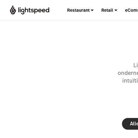
Restaurant
Retail
eCom
L
onderne
intuï
All