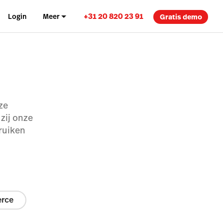
+31 20 820 23 91
Login
Meer
Gratis demo
ze
zij onze
ruiken
rce