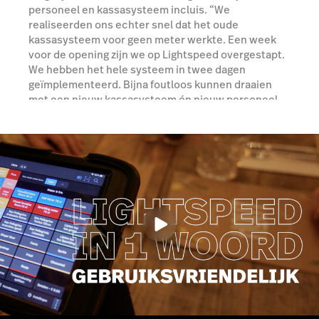
personeel en kassasysteem incluis. “We
realiseerden ons echter snel dat het oude
kassasysteem voor geen meter werkte. Een week
voor de opening zijn we op Lightspeed overgestapt.
We hebben het hele systeem in twee dagen
geïmplementeerd. Bijna foutloos kunnen draaien
met een nieuw kassasysteem én nieuw personeel
op je openingsavond is heel bijzonder.”
Boek een demo