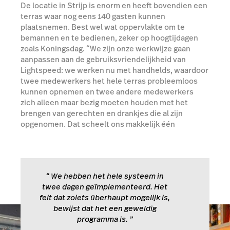
De locatie in Strijp is enorm en heeft bovendien een
terras waar nog eens 140 gasten kunnen
plaatsnemen. Best wel wat oppervlakte om te
bemannen en te bedienen, zeker op hoogtijdagen
zoals Koningsdag. “We zijn onze werkwijze gaan
aanpassen aan de gebruiksvriendelijkheid van
Lightspeed: we werken nu met handhelds, waardoor
twee medewerkers het hele terras probleemloos
kunnen opnemen en twee andere medewerkers
zich alleen maar bezig moeten houden met het
brengen van gerechten en drankjes die al zijn
opgenomen. Dat scheelt ons makkelijk één
werknemer per dag.”
Meer over Lightspeed Restaurant
“
We hebben het hele systeem in
twee dagen geïmplementeerd. Het
feit dat zoiets überhaupt mogelijk is,
bewijst dat het een geweldig
programma is.
”