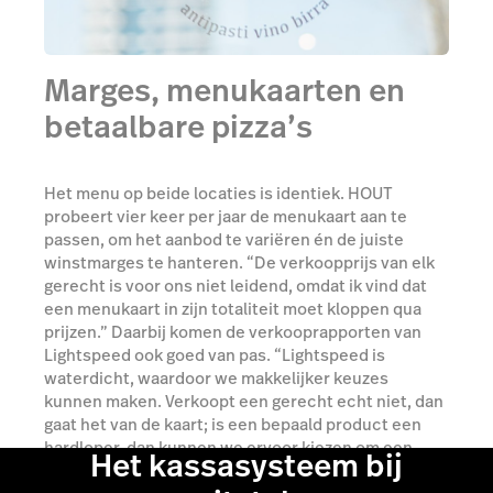
Marges, menukaarten en
betaalbare pizza’s
Het menu op beide locaties is identiek. HOUT
probeert vier keer per jaar de menukaart aan te
passen, om het aanbod te variëren én de juiste
winstmarges te hanteren. “De verkoopprijs van elk
gerecht is voor ons niet leidend, omdat ik vind dat
een menukaart in zijn totaliteit moet kloppen qua
prijzen.” Daarbij komen de verkooprapporten van
Lightspeed ook goed van pas. “Lightspeed is
waterdicht, waardoor we makkelijker keuzes
kunnen maken. Verkoopt een gerecht echt niet, dan
gaat het van de kaart; is een bepaald product een
hardloper, dan kunnen we ervoor kiezen om een
Het kassasysteem bij
euro meer te vragen. Dat vind ik ontzettend handig.”