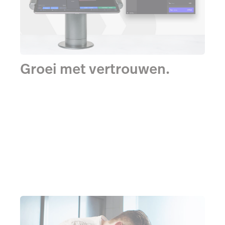
Groei met vertrouwen.
Ons kassa- en betaalplatform ondersteunt
ondernemers in horeca en retail met de juiste tools,
of ze nu hun eerste of hun vijftigste vestiging
openen.