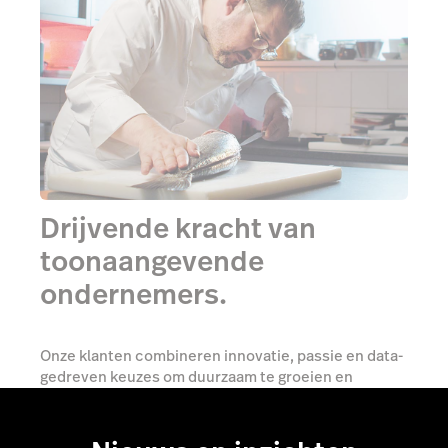
Drijvende kracht van
toonaangevende
ondernemers.
Onze klanten combineren innovatie, passie en data-
gedreven keuzes om duurzaam te groeien en
onvergetelijke klantbelevingen te creëren.