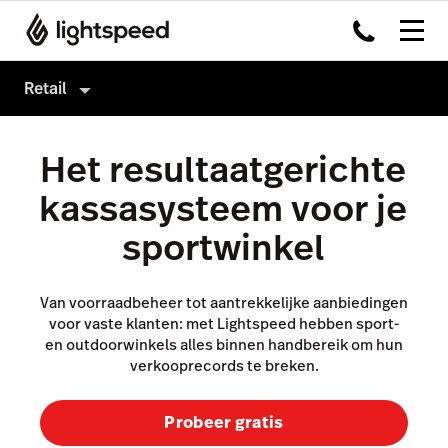
Retail
Retail
Het resultaatgerichte
Producten
kassasysteem voor je
Hardware
Kassasysteem
sportwinkel
Integraties
Omnichannel
Multi-locatie
Payments
Van voorraadbeheer tot aantrekkelijke aanbiedingen
voor vaste klanten: met Lightspeed hebben sport-
Prijzen
Capital
en outdoorwinkels alles binnen handbereik om hun
verkooprecords te breken.
Klanten
Service Orders
Inventory
Probeer gratis
Insights