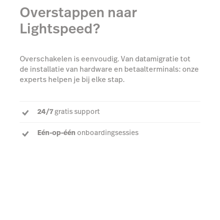
Overstappen naar
Lightspeed?
Overschakelen is eenvoudig. Van datamigratie tot
de installatie van hardware en betaalterminals: onze
experts helpen je bij elke stap.
24/7
gratis support
Eén-op-één
onboardingsessies
Een
toegewijde accountmanager
om al je vragen
te beantwoorden