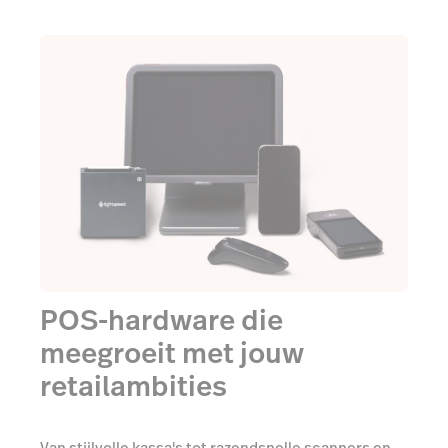
POS-hardware die
meegroeit met jouw
retailambities
Van stijlvolle kassa's tot razendsnelle scanners en