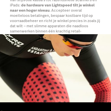
iPads:
de hardware van Lightspeed tilt je winkel
naar een hoger niveau
. Accepteer overal
moeiteloos betalingen, bespaar kostbare tijd op
voorraadbeheer en richt je winkel precies in zoals jij
dat wilt — met slimme apparaten die naadloos
samenwerken binnen één krachtig retail-
ecosysteem.
Ontdek jouw mogelijkheden