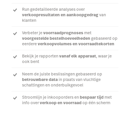
Run gedetailleerde analyses over
verkoopresultaten en aankoopgedrag
van
klanten
Verbeter je
voorraadprognoses
met
voorgestelde bestelhoeveelheden
gebaseerd op
eerdere
verkoopvolumes en voorraadtekorten
Bekijk je rapporten
vanaf elk apparaat
, waar je
ook bent
Neem de juiste beslissingen gebaseerd op
betrouwbare data
in plaats van vluchtige
schattingen en onderbuikgevoel
Stroomlijn je inkooporders en
bespaar tijd
met
info over
verkoop en voorraad
op één scherm
Meer over Insights