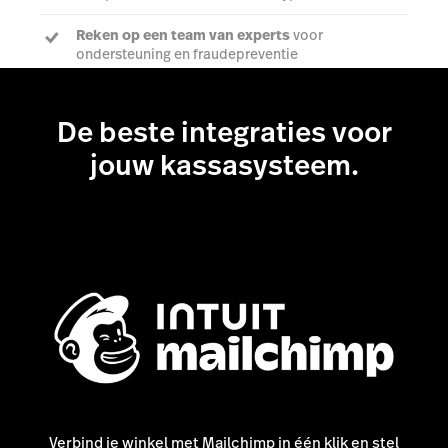
Reken op een team van experts
voor
ondersteuning en fraudepreventie
De beste integraties voor
Ontdek alles over betalingen
jouw kassasysteem.
Verbind je winkel met Mailchimp in één klik en stel