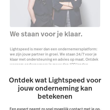
We staan voor je klaar.
Lightspeed is meer dan een ondernemersplatform:
we zijn jouw partner in groei. We staan 24/7 voor je
klaar met ondersteuning en advies op maat. Ontdek
waarom ondernemers in meer dan 100 landen
vertrouwen op onze diensten.
Ontdek wat Lightspeed voor
Praat met onze experts
jouw onderneming kan
betekenen
Een expert neemt zo snel mogelijk contact met je op.