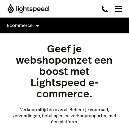
Ecommerce
eCommerce
Geef je
Verkopen
webshopomzet een
Marketing
Webshop starten
boost met
Beheer
Bestaande website
Marketing
Lightspeed e-
Prijzen
Apps & integraties
E-mailmarketing
Producten en voorraad
commerce.
Betaalmethodes
Google ads
Verzending
Google
Meta ads
BTW-tarieven
Verkoop altijd en overal. Beheer je voorraad,
verzendingen, betalingen en verkooprapporten met
Instagram
Prijzen
Capital
één platform.
Facebook