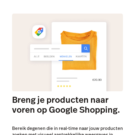
Facebook
Prijzen
Marketing
Beheer
Marketing
Prijzen
E-mailmarketing
Producten en voorraad
Google ads
Verzending
Meta ads
BTW-tarieven
Prijzen
Capital
Breng je producten naar
voren op Google Shopping.
Bereik degenen die in real-time naar jouw producten
zoeken met visueel aantrekkelijke weergaves in