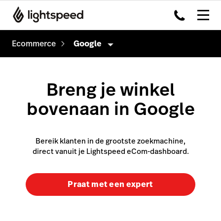
Ecommerce
Google
eCommerce
Breng je winkel
Verkopen
bovenaan in Google
Webshop starten
Bestaande website
Bereik klanten in de grootste zoekmachine,
Apps & integraties
direct vanuit je Lightspeed eCom-dashboard.
Betaalmethodes
Praat met een expert
Google
Instagram