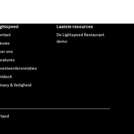
ightspeed
Laatste resources
ontact
De Lightspeed Restaurant
demo
ieuws
ver ons
acatures
nvesteerdersrelaties
ridisch
ivacy & Veiligheid
rland