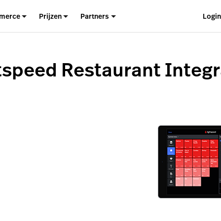
merce
Prijzen
Partners
Logi
tspeed Restaurant Integr