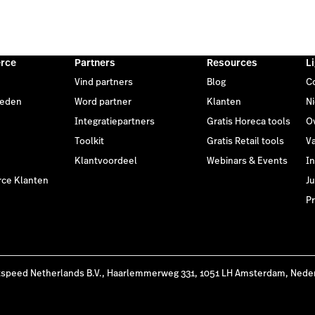
rce
Partners
Resources
L
Vind partners
Blog
C
heden
Word partner
Klanten
N
Integratiepartners
Gratis Horeca tools
O
Toolkit
Gratis Retail tools
V
Klantvoordeel
Webinars & Events
I
ce Klanten
Ju
Pr
tspeed Netherlands B.V., Haarlemmerweg 331, 1051 LH Amsterdam, Nede