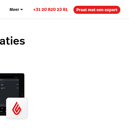
+31 20 820 23 91
n
Meer
Praat met een expert
aties