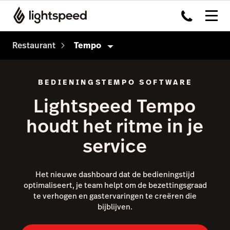
Restaurant
Tempo
Restaurant
BEDIENINGSTEMPO SOFTWARE
Producten
Lightspeed Tempo
Kassasysteem
houdt het ritme in je
Payments
service
Kitchen Display System
Capital
Het nieuwe dashboard dat de bedieningstijd
optimaliseert, je team helpt om de bezettingsgraad
Advanced Insights
te verhogen en gastervaringen te creëren die
bijblijven.
Inventory