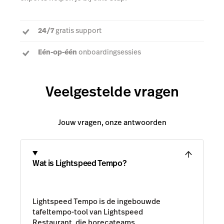
24/7
gratis support
Eén-op-één
onboardingsessies
Een
toegewijde accountmanager
om al je vragen
te beantwoorden
Veelgestelde vragen
Jouw vragen, onze antwoorden
Wat is Lightspeed Tempo?
Lightspeed Tempo is de ingebouwde
tafeltempo-tool van Lightspeed
Restaurant, die horecateams