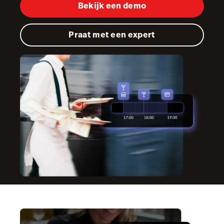
Order Anywhere
Bekijk een demo
Tableside
Praat met een expert
Pulse app
Reservations
Tasks
Tempo
Benchmarks & Trends
Hardware
Integraties
Multi-locatie
Prijzen
Klanten