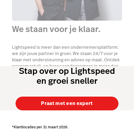
We staan voor je klaar.
Lightspeed is meer dan een ondernemersplatform:
we zijn jouw partner in groei. We staan 24/7 voor je
klaar met ondersteuning en advies op maat. Ontdek
waarom retail- en horecaondernemers in meer dan
Stap over op Lightspeed
100 landen vertrouwen op onze diensten.
en groei sneller
Ontmoet onze experts
Praat met een expert
*Klantlocaties per 31 maart 2026.