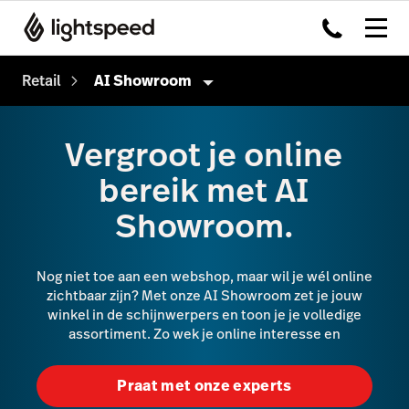
Retail
AI Showroom
Retail
Vergroot je online
Producten
bereik met AI
Kassasysteem
Showroom.
Omnichannel
Payments
Nog niet toe aan een webshop, maar wil je wél online
zichtbaar zijn? Met onze AI Showroom zet je jouw
Capital
winkel in de schijnwerpers en toon je je volledige
assortiment. Zo wek je online interesse en
Service Orders
Inventory
Praat met onze experts