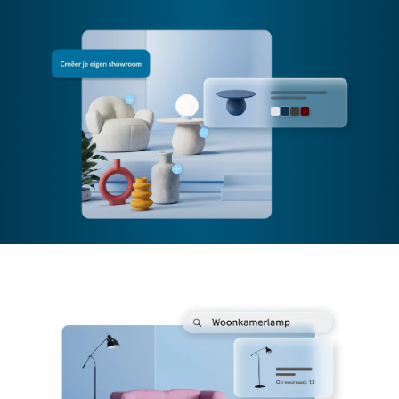
Insights
Accounting
Marketing & Loyalty
AI Showroom
Scanner
Hardware
Integraties
Multi-locatie
Prijzen
Klanten