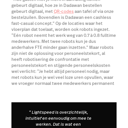
gebeurt digitaal, hoe ze in Dadawan bestellen
gebeurt digitaal, met
QR-codes
aan tafel of via onze
bestelzuilen. Bovendien is Dadawan een cashless
fast-casual concept.” Op de locaties waar het
vloerplan dat toelaat, worden ook robots ingezet.
“Eén robot neemt het werk weg van 0.7 à 0.8 fulltime
medewerkers. Met twee robots kun je dus
anderhalve FTE minder gaan inzetten.” Maar robots
zijn niet de oplossing voor personeelstekort, al
heeft robotisering de confrontatie met
personeelstekort en stijgende personeelskosten
wel verlicht: “Je hebt altijd personeel nodig, maar
met robots kun je wel veel loze uren opvullen, waar
we vroeger normaal twee medewerkers permanent
voor nodig hadden.”
Meer over Order Anywhere
“
Lightspeed is overzichtelijk,
intuïtief en eenvoudig om mee te
werken. Dat is wat een