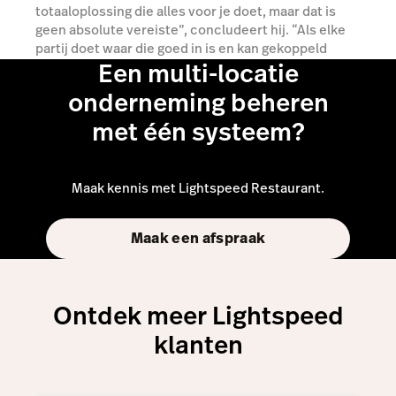
totaaloplossing die alles voor je doet, maar dat is
geen absolute vereiste”, concludeert hij. “Als elke
partij doet waar die goed in is en kan gekoppeld
Een multi-locatie
worden met elkaar, zitten we goed.”
onderneming beheren
Meer over Payments
met één systeem?
Maak kennis met Lightspeed Restaurant.
Maak een afspraak
Ontdek meer Lightspeed
klanten