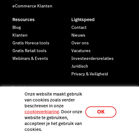
eCommerce Klanten
Resources
Lightspeed
Blog
Contact
Klanten
Nieuws
Gratis Horeca tools
Over ons
Gratis Retail tools
Vacatures
Webinars & Events
Investeerdersrelaties
Juridisch
Privacy & Veiligheid
Laatste resources
Onze website maakt gebruik
De Lightspeed Restaurant
van cookies zoals verder
demo
beschreven in onze
OK
cookieverklaring
. Door onze
website te gebruiken,
accepteer je het gebruik van
cookies.