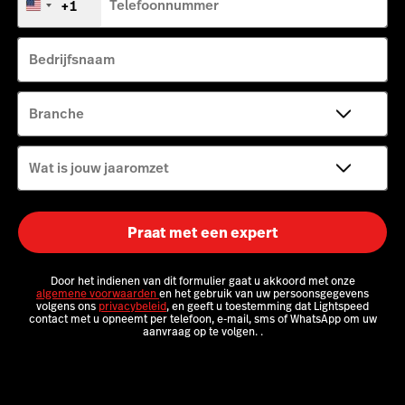
+1
Telefoonnummer
Verenigde
Staten
Tableside
+1
Bedrijfsnaam
Pulse app
Reservations
Branche
Tasks
Wat is jouw jaaromzet
Tempo
Benchmarks & Trends
Praat met een expert
Door het indienen van dit formulier gaat u akkoord met onze
algemene voorwaarden
en het gebruik van uw persoonsgegevens
volgens ons
privacybeleid
, en geeft u toestemming dat Lightspeed
contact met u opneemt per telefoon, e-mail, sms of WhatsApp om uw
aanvraag op te volgen.
.