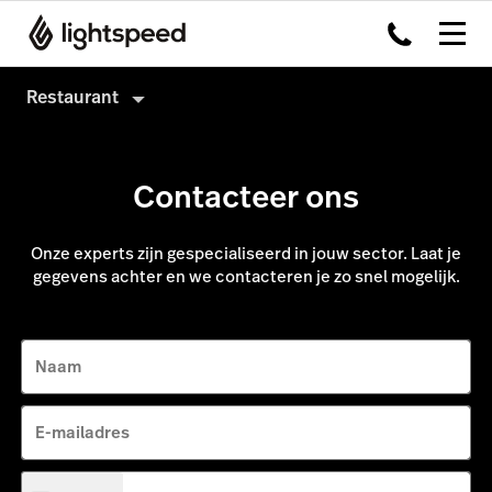
Restaurant
Restaurant
Contacteer ons
Producten
Hardware
Kassasysteem
Onze experts zijn gespecialiseerd in jouw sector. Laat je
Integraties
gegevens achter en we contacteren je zo snel mogelijk.
Payments
Multi-locatie
Kitchen Display System
Prijzen
Capital
Naam
Klanten
Advanced Insights
E-mailadres
Inventory
Order Anywhere