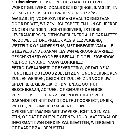
Disclaimer
.
DE AI-FUNCTIES EN ALLE OUTPUT
WORDT GELEVERD ‘ZOALS DEZE IS’ (ENGELS: ‘AS IS’) EN
‘ZOALS DEZE BESCHIKBAAR IS’ (ENGELS: ‘AS
AVAILABLE’). VOOR ZOVER MAXIMAAL TOEGESTAAN
DOOR DE WET, WIJZEN LIGHTSPEED EN HUN GELIEERDE
ONDERNEMINGEN, LICENTIEGEVERS, EXTERNE
LEVERANCIERS EN DIENSTVERLENERS ALLE GARANTIES
AF, ZOWEL UITDRUKKELIJK ALS STILZWIJGEND,
WETTELIJK OF ANDERSZINS, MET INBEGRIP VAN ALLE
STILZWIJGENDE GARANTIES VAN VERKOOPBAARHEID,
GESCHIKTHEID VOOR EEN BEPAALD DOEL, EIGENDOM,
NIET-SCHENDING, NAUWKEURIGHEID,
BETROUWBAARHEID OF BEVEILIGING, OF DAT DE AI-
FUNCTIES FOUTLOOS ZULLEN ZIJN, ONONDERBROKEN
ZULLEN WERKEN, GESCHIKT ZULLEN ZIJN VOOR UW
SPECIFIEKE GEBRUIK, OF DAT ENIGE OUTPUT
BESCHIKBAAR, ACTUEEL OF GEDURENDE ENIGE
PERIODE BEHOUDEN ZAL WORDEN. LIGHTSPEED
GARANDEERT NIET DAT DE OUTPUT CORRECT, UNIEK,
WETTIG, NIET-INBREUKMAKEND OF IN
OVEREENSTEMMING MET UW VERPLICHTINGEN ZAL
ZIJN, OF DAT DE OUTPUT GEEN INHOUD, MATERIAAL OF
INFORMATIE VAN DERDEN ZAL BEVATTEN, WEERGEVEN
OF DAAROP ZAL BERUSTEN.