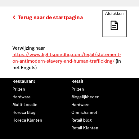
Afdrukken
Terug naar de startpagina
Verwijzing naar
https://www.lightspeedhq.com/legal/statement-
on-antimodern-slavery-and-human-trafficking/
(in
het Engels)
Restaurant
Retail
Prijzen
Prijzen
Hardware
Mogelijkheden
Multi-Locatie
Hardware
Horeca Blog
Omnichannel
Horeca Klanten
Retail blog
Retail Klanten