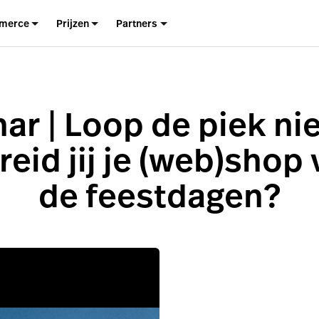
merce
Prijzen
Partners
ar | Loop de piek nie
eid jij je (web)shop
de feestdagen?