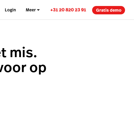
+31 20 820 23 91
Login
Meer
Gratis demo
t mis.
 voor op