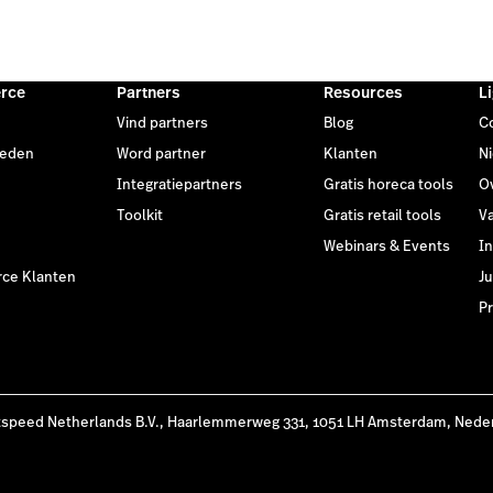
rce
Partners
Resources
L
Vind partners
Blog
C
heden
Word partner
Klanten
N
Integratiepartners
Gratis horeca tools
O
Toolkit
Gratis retail tools
V
Webinars & Events
I
ce Klanten
Ju
Pr
tspeed Netherlands B.V., Haarlemmerweg 331, 1051 LH Amsterdam, Nede