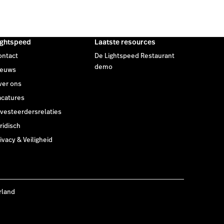
ightspeed
Laatste resources
ontact
De Lightspeed Restaurant
demo
ieuws
ver ons
acatures
nvesteerdersrelaties
ridisch
ivacy & Veiligheid
rland