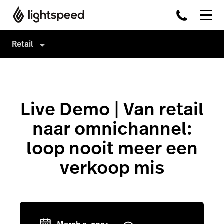
Retail
Retail
Producten
Live Demo | Van retail
Hardware
Kassasysteem
naar omnichannel:
Integraties
Omnichannel
loop nooit meer een
Multi-locatie
Payments
verkoop mis
Prijzen
Capital
Klanten
Service Orders
Inventory
Insights