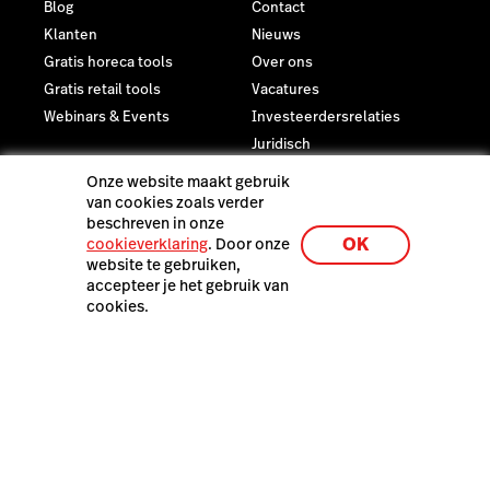
Blog
Contact
Klanten
Nieuws
Gratis horeca tools
Over ons
Gratis retail tools
Vacatures
Webinars & Events
Investeerdersrelaties
Juridisch
Privacy & Veiligheid
Onze website maakt gebruik
van cookies zoals verder
Laatste resources
beschreven in onze
OK
cookieverklaring
. Door onze
De Lightspeed Restaurant
website te gebruiken,
demo
accepteer je het gebruik van
cookies.
Lightspeed Netherlands B.V., Haarlemmerweg 331, 1051 LH
Amsterdam, Nederland