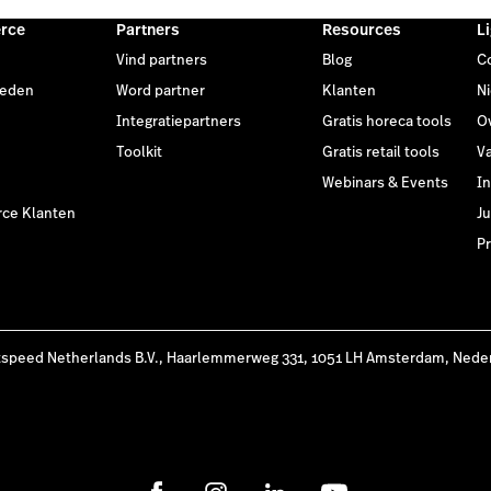
rce
Partners
Resources
L
Vind partners
Blog
C
heden
Word partner
Klanten
N
Integratiepartners
Gratis horeca tools
O
Toolkit
Gratis retail tools
V
Webinars & Events
I
ce Klanten
Ju
Pr
tspeed Netherlands B.V., Haarlemmerweg 331, 1051 LH Amsterdam, Nede