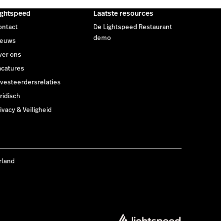
ightspeed
Laatste resources
ontact
De Lightspeed Restaurant
demo
ieuws
ver ons
acatures
nvesteerdersrelaties
ridisch
ivacy & Veiligheid
rland