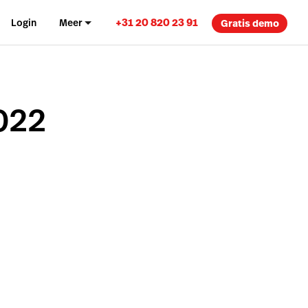
+31 20 820 23 91
Login
Meer
Gratis demo
022