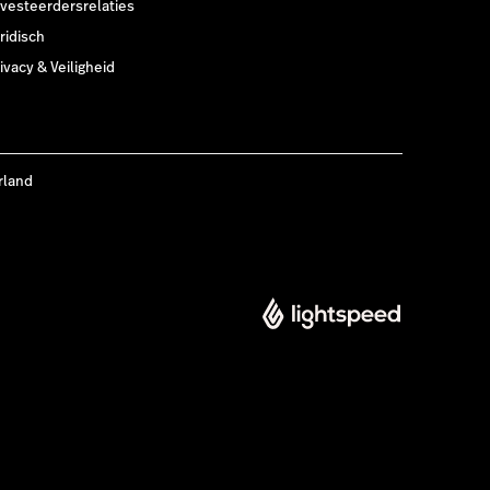
nvesteerdersrelaties
ridisch
ivacy & Veiligheid
rland