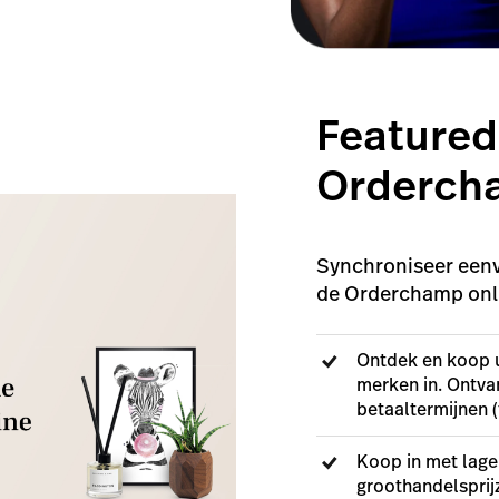
Featured
Orderch
Synchroniseer eenv
de Orderchamp onl
Ontdek en koop u
merken in. Ontvan
betaaltermijnen (
Koop in met lag
groothandelsprij