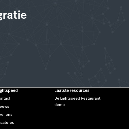
ratie
ightspeed
Laatste resources
ontact
De Lightspeed Restaurant
demo
ieuws
ver ons
acatures