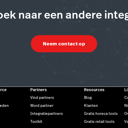
oek naar een andere integ
Neem contact op
rce
Partners
Resources
L
Vind partners
Blog
C
heden
Word partner
Klanten
N
Integratiepartners
Gratis horeca tools
O
Toolkit
Gratis retail tools
V