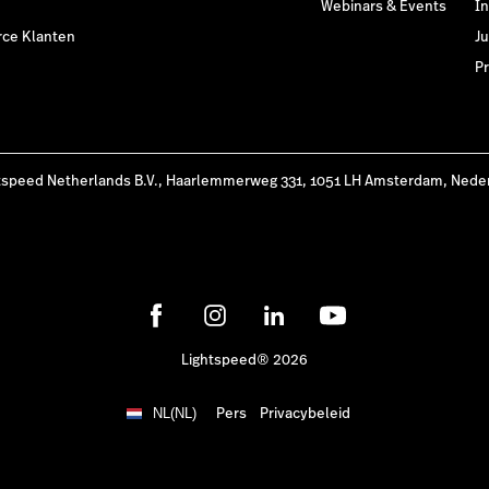
Webinars & Events
I
ce Klanten
Ju
Pr
tspeed Netherlands B.V., Haarlemmerweg 331, 1051 LH Amsterdam, Nede
Lightspeed® 2026
Pers
Privacybeleid
NL(NL)