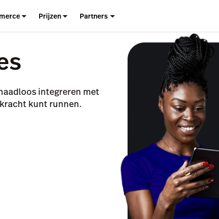
merce
Prijzen
Partners
es
 naadloos integreren met
e kracht kunt runnen.