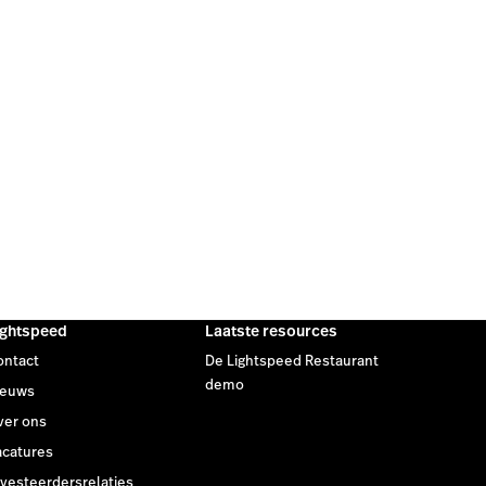
ightspeed
Laatste resources
ontact
De Lightspeed Restaurant
demo
ieuws
ver ons
acatures
nvesteerdersrelaties