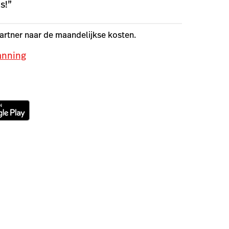
s!”
partner naar de maandelijkse kosten.
anning