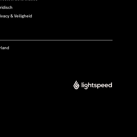
ridisch
ivacy & Veiligheid
rland