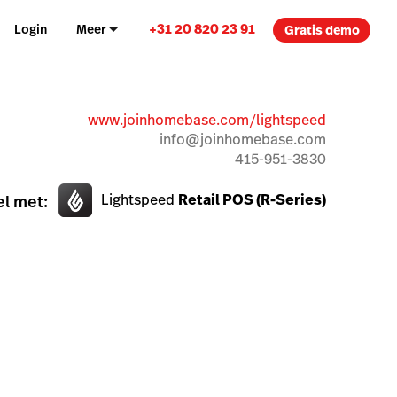
+31 20 820 23 91
Login
Meer
Gratis demo
www.joinhomebase.com/lightspeed
info@joinhomebase.com
415-951-3830
Lightspeed
Retail POS (R-Series)
l met: