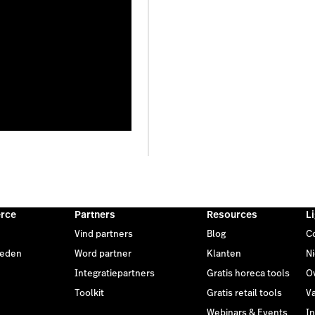
rce
Partners
Resources
L
Vind partners
Blog
C
heden
Word partner
Klanten
N
Integratiepartners
Gratis horeca tools
O
Toolkit
Gratis retail tools
V
Webinars & Events
I