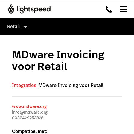
Retail
Retail
MDware Invoicing
Producten
voor Retail
Hardware
Kassasysteem
Integraties
Omnichannel
Integraties
MDware Invoicing voor Retail
Multi-locatie
Payments
Prijzen
Capital
www.mdware.org
Klanten
Service Orders
info@mdware.org
0032479253878
Inventory
Compatibel met:
Insights