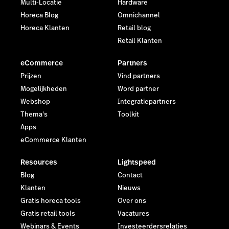
Multi-Locatie
Hardware
Horeca Blog
Omnichannel
Horeca Klanten
Retail blog
Retail Klanten
eCommerce
Partners
Prijzen
Vind partners
Mogelijkheden
Word partner
Webshop
Integratiepartners
Thema's
Toolkit
Apps
eCommerce Klanten
Resources
Lightspeed
Blog
Contact
Klanten
Nieuws
Gratis horeca tools
Over ons
Gratis retail tools
Vacatures
Webinars & Events
Investeerdersrelaties