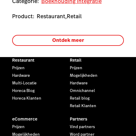
Categorie:
Boekhouding integratie
Product:
Restaurant,
Retail
Ontdek meer
Restaurant
Retail
Prijzen
Prijzen
Hardware
Mogelijkheden
Multi-Locatie
Hardware
Horeca Blog
Omnichannel
Horeca Klanten
Retail blog
Retail Klanten
eCommerce
Partners
Prijzen
Vind partners
Mogelijkheden
Word partner