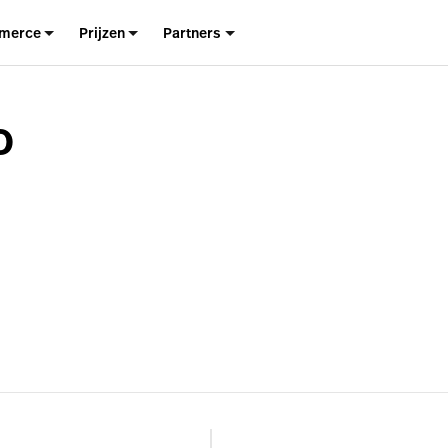
merce
Prijzen
Partners
o