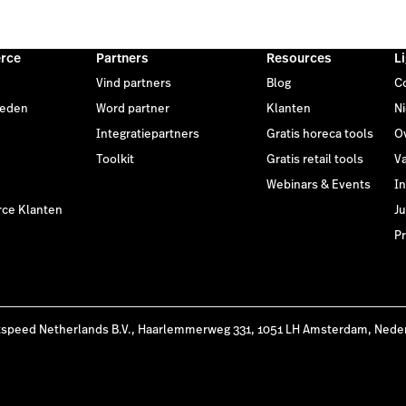
rce
Partners
Resources
L
Vind partners
Blog
C
heden
Word partner
Klanten
N
Integratiepartners
Gratis horeca tools
O
Toolkit
Gratis retail tools
V
Webinars & Events
I
ce Klanten
Ju
Pr
tspeed Netherlands B.V., Haarlemmerweg 331, 1051 LH Amsterdam, Nede