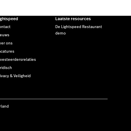
ightspeed
Laatste resources
ontact
De Lightspeed Restaurant
demo
ieuws
ver ons
acatures
nvesteerdersrelaties
ridisch
ivacy & Veiligheid
rland