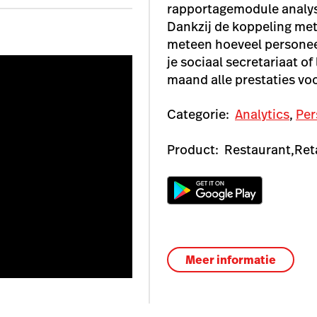
rapportagemodule analys
Dankzij de koppeling met 
meteen hoeveel personee
je sociaal secretariaat o
maand alle prestaties vo
Categorie:
Analytics
,
Per
Product:
Restaurant,
Ret
Meer informatie