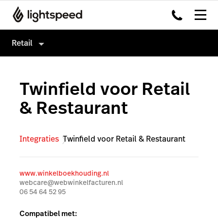
Retail
Retail
Twinfield voor Retail
Producten
& Restaurant
Hardware
Kassasysteem
Integraties
Omnichannel
Integraties
Twinfield voor Retail & Restaurant
Multi-locatie
Payments
Prijzen
Capital
www.winkelboekhouding.nl
Klanten
Service Orders
webcare@webwinkelfacturen.nl
06 54 64 52 95
Inventory
Compatibel met:
Insights