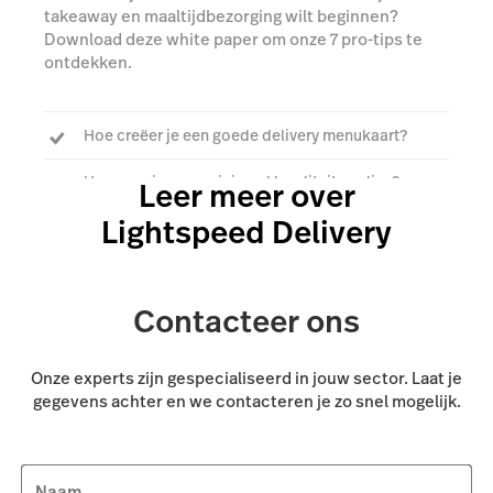
takeaway en maaltijdbezorging wilt beginnen?
Download deze white paper om onze 7 pro-tips te
ontdekken.
Hoe creëer je een goede delivery menukaart?
Hoe zorg je voor minimaal kwaliteitsverlies?
Leer meer over
Lightspeed Delivery
Hoe verhoog je de bestelwaarde?
Contacteer ons
Onze experts zijn gespecialiseerd in jouw sector. Laat je
gegevens achter en we contacteren je zo snel mogelijk.
Naam