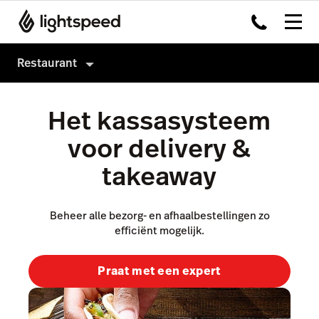
Restaurant
Restaurant
Het kassasysteem
Producten
voor delivery &
Hardware
Kassasysteem
takeaway
Integraties
Payments
Multi-locatie
Kitchen Display System
Beheer alle bezorg- en afhaalbestellingen zo
efficiënt mogelijk.
Prijzen
Capital
Klanten
Advanced Insights
Praat met een expert
Inventory
Order Anywhere