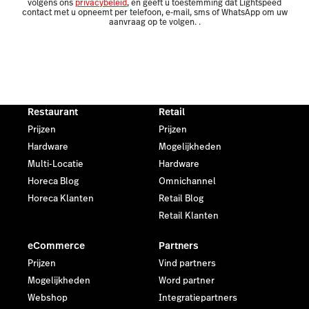
volgens ons
privacybeleid
, en geeft u toestemming dat Lightspeed
contact met u opneemt per telefoon, e-mail, sms of WhatsApp om uw
aanvraag op te volgen.
.
Restaurant
Retail
Prijzen
Prijzen
Hardware
Mogelijkheden
Multi-Locatie
Hardware
Horeca Blog
Omnichannel
Horeca Klanten
Retail Blog
Retail Klanten
eCommerce
Partners
Prijzen
Vind partners
Mogelijkheden
Word partner
Webshop
Integratiepartners