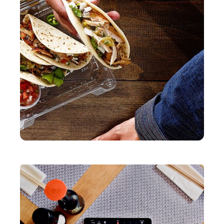
Tableside
Pulse app
Reservations
Tasks
Tempo
Benchmarks & Trends