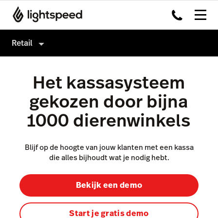
Retail
Retail
Het kassasysteem
Producten
gekozen door bijna
Hardware
Kassasysteem
1000 dierenwinkels
Integraties
Omnichannel
Multi-locatie
Payments
Blijf op de hoogte van jouw klanten met een kassa
die alles bijhoudt wat je nodig hebt.
Prijzen
Capital
Klanten
Service Orders
Bekijk een demo
Inventory
Start je gratis demo
Insights