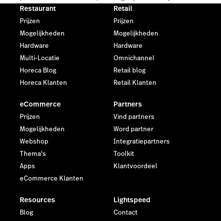
uitgebreid en volledig flexibel voor jouw klant.
Restaurant
Retail
Prijzen
Prijzen
Mogelijkheden
Mogelijkheden
Start je gratis demo
Hardware
Hardware
Multi-Locatie
Omnichannel
Horeca Blog
Retail blog
Horeca Klanten
Retail Klanten
eCommerce
Partners
Prijzen
Vind partners
Mogelijkheden
Word partner
Webshop
Integratiepartners
Thema's
Toolkit
Apps
Klantvoordeel
eCommerce Klanten
Resources
Lightspeed
Blog
Contact