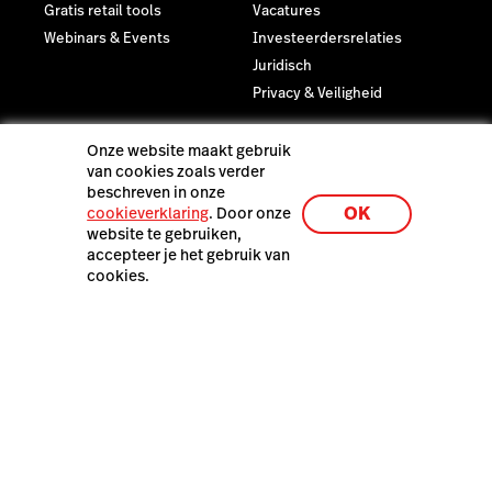
Gratis retail tools
Vacatures
Webinars & Events
Investeerdersrelaties
Juridisch
Privacy & Veiligheid
Laatste resources
Onze website maakt gebruik
De Lightspeed Restaurant
van cookies zoals verder
demo
beschreven in onze
OK
cookieverklaring
. Door onze
website te gebruiken,
accepteer je het gebruik van
cookies.
Lightspeed Netherlands B.V., Haarlemmerweg 331, 1051 LH
Amsterdam, Nederland