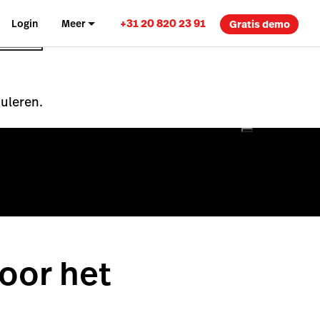
+31 20 820 23 91
Login
Meer
Gratis demo
nuleren.
voor het