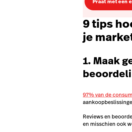
Praat met een 
9 tips ho
je marke
1. Maak g
beoordel
97% van de consum
aankoopbeslissinge
Reviews en beoordel
en misschien ook we