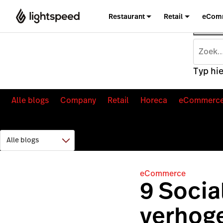
Restaurant
Retail
eCom
Typ hie
Alle blogs
Company
Retail
Horeca
eCommerc
eCommerce
9 Socia
verhoge