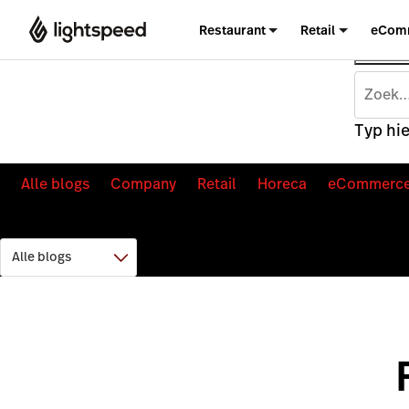
Restaurant
Retail
eCom
Typ hie
Alle blogs
Company
Retail
Horeca
eCommerc