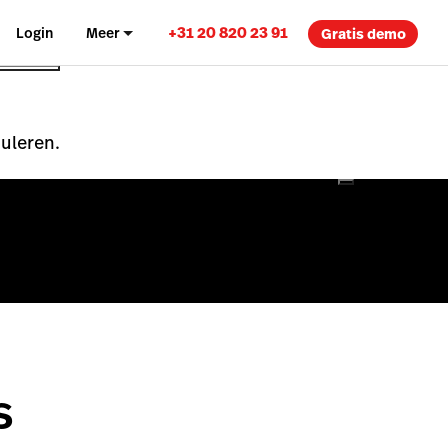
+31 20 820 23 91
Login
Meer
Gratis demo
nuleren.
s