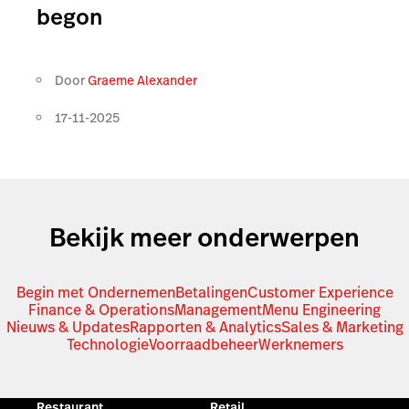
begon
Door
Graeme Alexander
17-11-2025
Bekijk meer onderwerpen
Begin met Ondernemen
Betalingen
Customer Experience
Finance & Operations
Management
Menu Engineering
Nieuws & Updates
Rapporten & Analytics
Sales & Marketing
Technologie
Voorraadbeheer
Werknemers
Restaurant
Retail