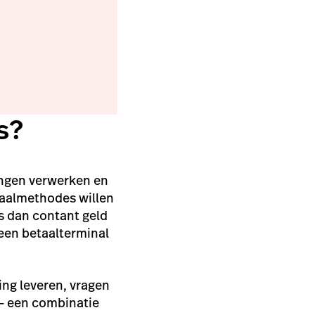
s?
lingen verwerken en
etaalmethodes willen
s dan contant geld
 een betaalterminal
ng leveren, vragen
n – een combinatie