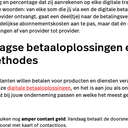
 en percentage dat zij aanrekenen op elke digitale tran
 woorden: van elke som die jij via een de digitale bet
vider ontvangt, gaat een deel(tje) naar de betalingsv
elijkse abonnementskosten aan te pas, maar dat én d
ngen af van provider tot provider.
gse betaaloplossingen 
ethodes
anten willen betalen voor producten en diensten ver
loze
digitale betaaloplossingen
, en het is aan jou als
est bij jouw onderneming passen en welke het meest g
ruiken nog
amper contant geld
. Vandaag betaalt de doorsn
ooral met kaart of contactloos.