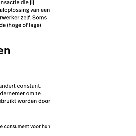
sactie die jij
aaloplossing van een
erwerker zelf. Soms
e (hoge of lage)
en
andert constant.
 ondernemer om te
ebruikt worden door
ee consument voor hun