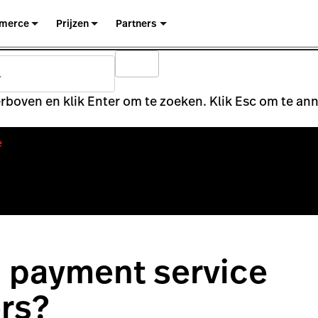
merce
Prijzen
Partners
rboven en klik Enter om te zoeken. Klik Esc om te an
e
n payment service
rs?