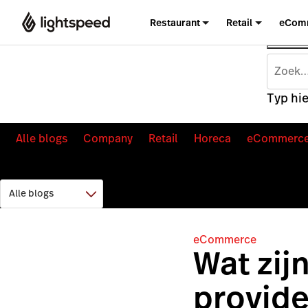
Restaurant
Retail
eCom
Typ hie
Alle blogs
Company
Retail
Horeca
eCommerc
eCommerce
Wat zij
provide