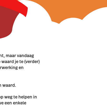
ant, maar vandaag
 waard je te (verder)
erwerking en
n waard.
op weg te helpen in
we een enkele