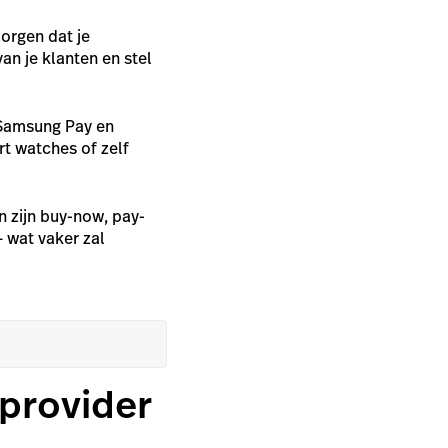
zorgen dat je
an je klanten en stel
 Samsung Pay en
t watches of zelf
n zijn
buy-now, pay-
– wat vaker zal
.
 provider