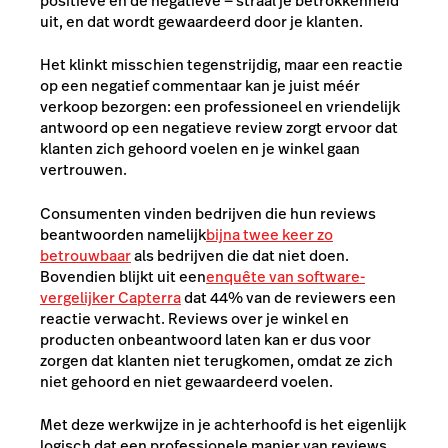
positieve én de negatieve — straal je betrokkenheid
uit, en dat wordt gewaardeerd door je klanten.
Het klinkt misschien tegenstrijdig, maar een reactie
op een negatief commentaar kan je juist méér
verkoop bezorgen: een professioneel en vriendelijk
antwoord op een negatieve review zorgt ervoor dat
klanten zich gehoord voelen en je winkel gaan
vertrouwen.
Consumenten vinden bedrijven die hun reviews
beantwoorden namelijk
bijna twee keer zo
betrouwbaar
als bedrijven die dat niet doen.
Bovendien blijkt uit een
enquête van software-
vergelijker Capterra
dat 44% van de reviewers een
reactie verwacht. Reviews over je winkel en
producten onbeantwoord laten kan er dus voor
zorgen dat klanten niet terugkomen, omdat ze zich
niet gehoord en niet gewaardeerd voelen.
Met deze werkwijze in je achterhoofd is het eigenlijk
logisch dat een professionele manier van reviews