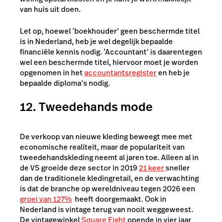
van huis uit doen.
Let op, hoewel ‘boekhouder’ geen beschermde titel
is in Nederland, heb je wel degelijk bepaalde
financiële kennis nodig. ‘Accountant’ is daarentegen
wel een beschermde titel, hiervoor moet je worden
opgenomen in het
accountantsregister
en heb je
bepaalde diploma’s nodig.
12. Tweedehands mode
De verkoop van nieuwe kleding beweegt mee met
economische realiteit, maar de populariteit van
tweedehandskleding neemt al jaren toe. Alleen al in
de VS groeide deze sector in 2019
21 keer
sneller
dan de traditionele kledingretail, en de verwachting
is dat de branche op wereldniveau tegen 2026 een
groei van 127%
heeft doorgemaakt. Ook in
Nederland is vintage terug van nooit weggeweest.
De vintagewinkel
Square Eight
opende in vier jaar