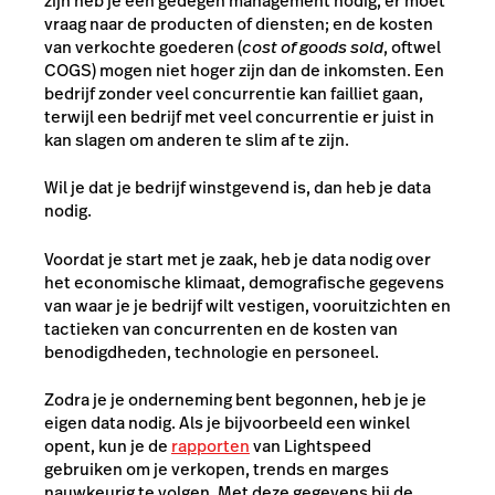
zijn heb je een gedegen management nodig, er moet
vraag naar de producten of diensten; en de kosten
van verkochte goederen (
cost of goods sold
, oftwel
COGS) mogen niet hoger zijn dan de inkomsten. Een
bedrijf zonder veel concurrentie kan failliet gaan,
terwijl een bedrijf met veel concurrentie er juist in
kan slagen om anderen te slim af te zijn.
Wil je dat je bedrijf winstgevend is, dan heb je data
nodig.
Voordat je start met je zaak, heb je data nodig over
het economische klimaat, demografische gegevens
van waar je je bedrijf wilt vestigen, vooruitzichten en
tactieken van concurrenten en de kosten van
benodigdheden, technologie en personeel.
Zodra je je onderneming bent begonnen, heb je je
eigen data nodig. Als je bijvoorbeeld een winkel
opent, kun je de
rapporten
van Lightspeed
gebruiken om je verkopen, trends en marges
nauwkeurig te volgen. Met deze gegevens bij de