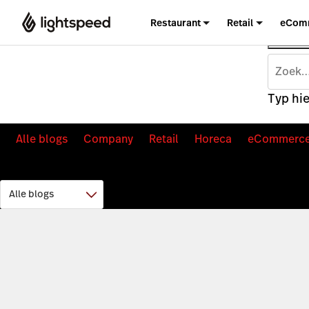
Restaurant
Retail
eCom
Typ hie
Alle blogs
Company
Retail
Horeca
eCommerc