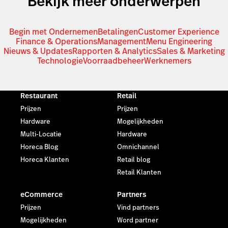
Bekijk meer onderwerpen
Begin met Ondernemen
Betalingen
Customer Experience
Finance & Operations
Management
Menu Engineering
Nieuws & Updates
Rapporten & Analytics
Sales & Marketing
Technologie
Voorraadbeheer
Werknemers
Restaurant
Retail
Prijzen
Prijzen
Hardware
Mogelijkheden
Multi-Locatie
Hardware
Horeca Blog
Omnichannel
Horeca Klanten
Retail blog
Retail Klanten
eCommerce
Partners
Prijzen
Vind partners
Mogelijkheden
Word partner