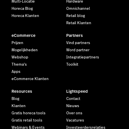
Multi-Locatie
Hardware
Horeca Blog
Omnichannel
Horeca Klanten
Retail blog
Retail Klanten
eCommerce
Partners
Prijzen
Vind partners
Mogelijkheden
Word partner
Webshop
Integratiepartners
Thema's
Toolkit
Apps
eCommerce Klanten
Resources
Lightspeed
Blog
Contact
Klanten
Nieuws
Gratis horeca tools
Over ons
Gratis retail tools
Vacatures
Webinars & Events
Investeerdersrelaties