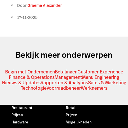
Door
Graeme Alexander
17-11-2025
Bekijk meer onderwerpen
Begin met Ondernemen
Betalingen
Customer Experience
Finance & Operations
Management
Menu Engineering
Nieuws & Updates
Rapporten & Analytics
Sales & Marketing
Technologie
Voorraadbeheer
Werknemers
Restaurant
Retail
Prijzen
Prijzen
Hardware
Mogelijkheden