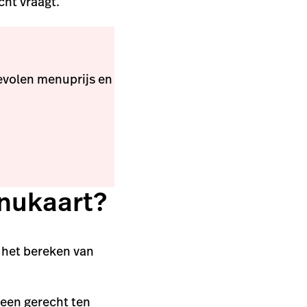
cht vraagt.
evolen menuprijs en
enukaart?
p het bereken van
 een gerecht ten