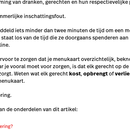
ng van dranken, gerechten en hun respectievelijke p
ammerlijke inschattingsfout.
deld iets minder dan twee minuten de tijd om een m
 staat los van de tijd die ze doorgaans spenderen aan 
line.
voor te zorgen dat je menukaart overzichtelijk, bekno
r je vooral moet voor zorgen, is dat elk gerecht op d
zorgt. Weten wat elk gerecht
kost
,
opbrengt
of
verlie
menukaart.
ring.
an de onderdelen van dit artikel:
ering?