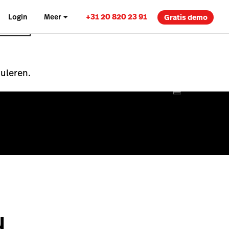
+31 20 820 23 91
Login
Meer
Gratis demo
nuleren.
u