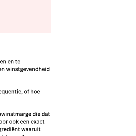
en en te
t en winstgevendheid
equentie, of hoe
owinstmarge die dat
voor ook een exact
grediënt waaruit