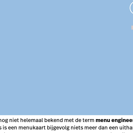
 nog niet helemaal bekend met de term
menu enginee
is een menukaart bijgevolg niets meer dan een uith