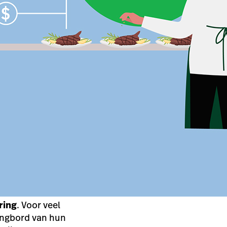
ring
. Voor veel
angbord van hun