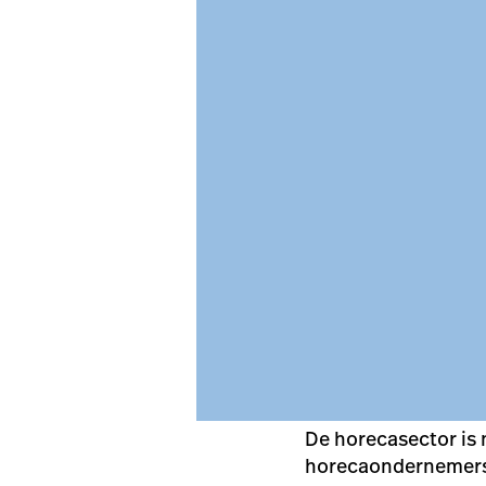
De horecasector is
horecaondernemers 