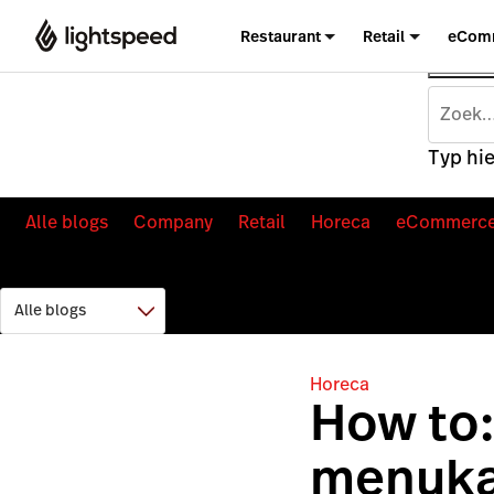
Restaurant
Retail
eCom
Typ hie
Alle blogs
Company
Retail
Horeca
eCommerc
Horeca
How to
menuka