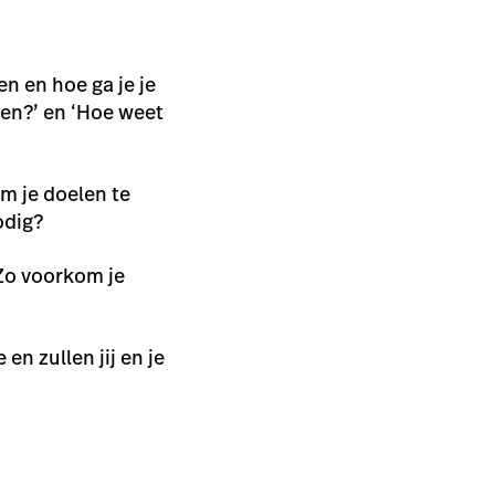
en en hoe ga je je
en?’ en ‘Hoe weet
om je doelen te
odig?
 Zo voorkom je
en zullen jij en je