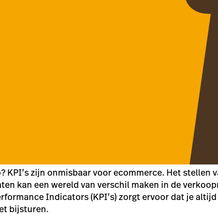
? KPI’s zijn onmisbaar voor ecommerce. Het stellen v
aten kan een wereld van verschil maken in de verkoo
rformance Indicators (KPI’s) zorgt ervoor dat je altij
et bijsturen.