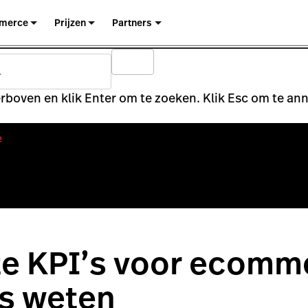
merce
Prijzen
Partners
rboven en klik Enter om te zoeken. Klik Esc om te an
e
te KPI’s voor ecomm
is weten