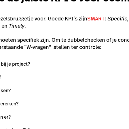
ezelsbruggetje voor. Goede KPI’s zijn
SMART
: Specific
c
en
Timely
.
 moeten specifiek zijn. Om te dubbelchecken of je con
derstaande “W-vragen” stellen ter controle:
 bij je project?
?
eiken?
bereiken?
jn er?