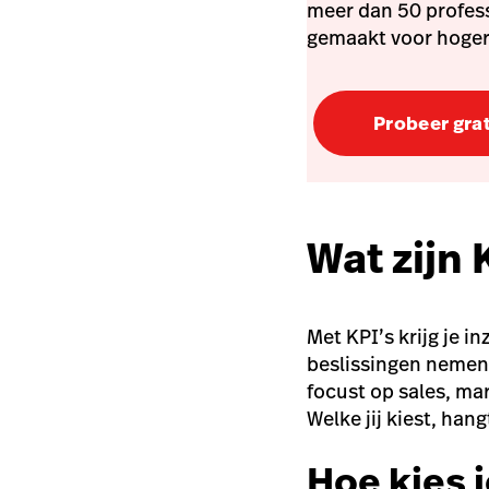
meer dan 50 profes
gemaakt voor hoger
Probeer grat
Wat zijn 
Met KPI’s krijg je i
beslissingen nemen o
focust op sales, ma
Welke jij kiest, hang
Hoe kies 