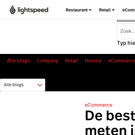
Restaurant
Retail
eCom
Typ hie
Alle blogs
Company
Retail
Horeca
eCommerc
eCommerce
De bes
meten 