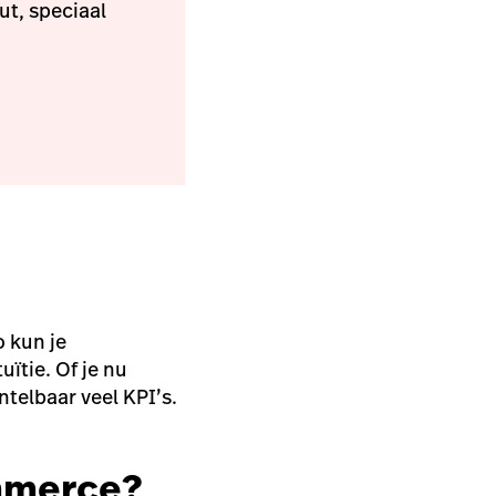
t, speciaal
o kun je
uïtie. Of je nu
telbaar veel KPI’s.
commerce?