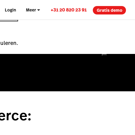
+31 20 820 23 91
Login
Meer
Gratis demo
nuleren.
erce: