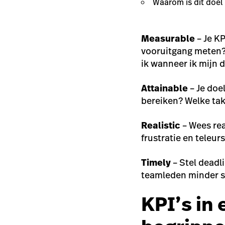
Waarom is dit doel
Measurable
– Je KP
vooruitgang meten? 
ik wanneer ik mijn d
Attainable
– Je doe
bereiken? Welke ta
Realistic
– Wees rea
frustratie en teleurs
Timely
– Stel deadli
teamleden minder s
KPI’s in