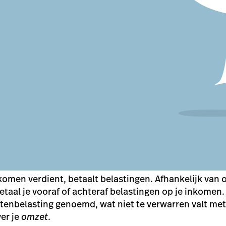
komen verdient, betaalt belastingen. Afhankelijk van 
etaal je vooraf of achteraf belastingen op je inkomen. 
enbelasting genoemd, wat niet te verwarren valt met
ver je
omzet
.