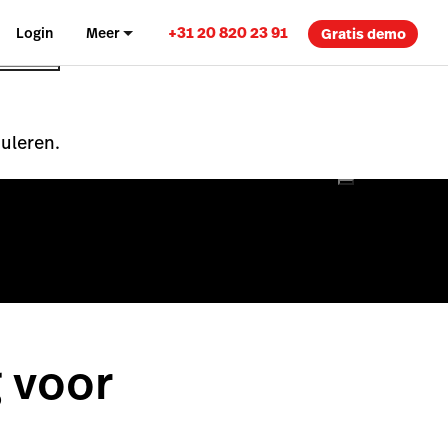
+31 20 820 23 91
Login
Meer
Gratis demo
nuleren.
 voor