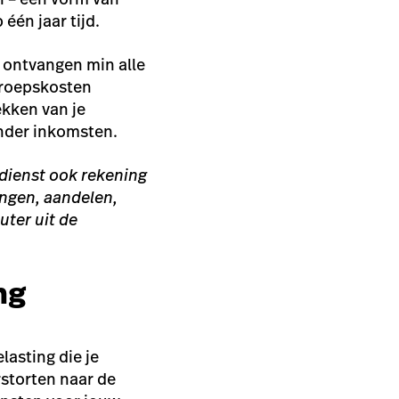
 één jaar tijd.
 ontvangen min alle
eroepskosten
ekken van je
inder inkomsten.
gdienst ook rekening
ingen, aandelen,
uter uit de
ng
elasting die je
storten naar de