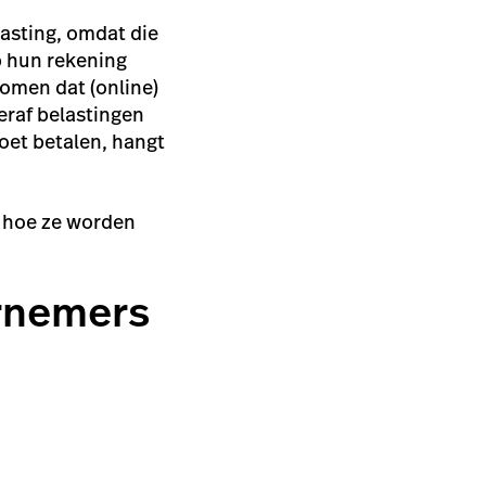
sting, omdat die
p hun rekening
komen dat (online)
eraf belastingen
oet betalen, hangt
, hoe ze worden
rnemers