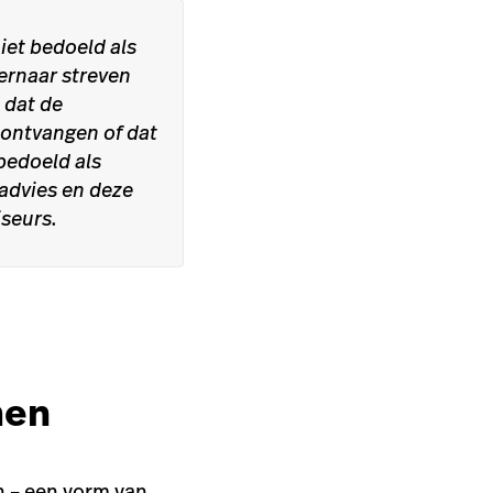
iet bedoeld als
 ernaar streven
 dat de
 ontvangen of dat
 bedoeld als
 advies en deze
iseurs.
men
n – een vorm van