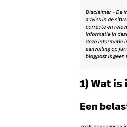
Disclaimer
– De i
advies in de situ
correcte en relev
informatie in de
deze informatie i
aanvulling op jur
blogpost is geen 
1) Wat i
Een belas
Zoals aangegeven i