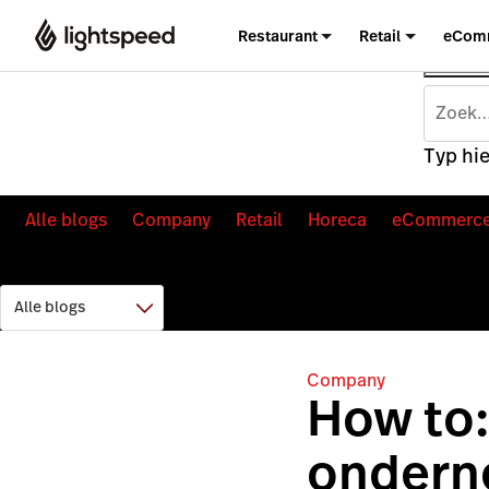
Restaurant
Retail
eCom
Typ hie
Alle blogs
Company
Retail
Horeca
eCommerc
Company
How to:
ondern