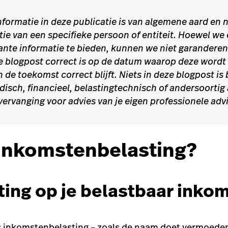
nformatie in deze publicatie is van algemene aard en n
atie van een specifieke persoon of entiteit. Hoewel we
ante informatie te bieden, kunnen we niet garanderen
ze blogpost correct is op de datum waarop deze wordt
n de toekomst correct blijft. Niets in deze blogpost is
idisch, financieel, belastingtechnisch of andersoortig
vervanging voor advies van je eigen professionele adv
s inkomstenbelasting?
ting op je belastbaar inko
s inkomstenbelasting – zoals de naam doet vermoede