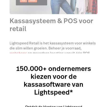
Kassasysteem & POS voor
retail
Lightspeed Retail is het kassasysteem voor winkels
die slim willen groeien. Beheer je voorraad,
webshops
en meerdere locaties vanuit één POS
systeem.
150.000+ ondernemers
Ontdek Lightspeed Retail
kiezen voor de
kassasoftware van
Lightspeed*
Ontdek de klanten van Lightspeed