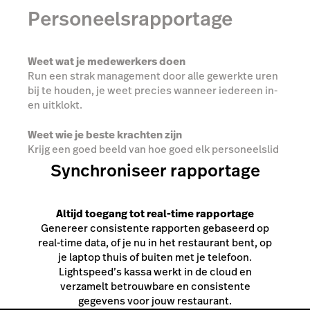
Personeelsrapportage
Weet wat je medewerkers doen
Run een strak management door alle gewerkte uren
bij te houden, je weet precies wanneer iedereen in-
en uitklokt.
Weet wie je beste krachten zijn
Krijg een goed beeld van hoe goed elk personeelslid
presenteert. De werkrapportage die je kunt
Synchroniseer rapportage
genereren met behulp van onze kassasoftware geeft
je een duidelijk beeld van wie wat verkoopt, hoeveel
tafels ze draaien en hoeveel winst die ze genereren.
Altijd toegang tot real-time rapportage
Genereer consistente rapporten gebaseerd op
real-time data, of je nu in het restaurant bent, op
je laptop thuis of buiten met je telefoon.
Lightspeed’s kassa werkt in de cloud en
verzamelt betrouwbare en consistente
gegevens voor jouw restaurant.