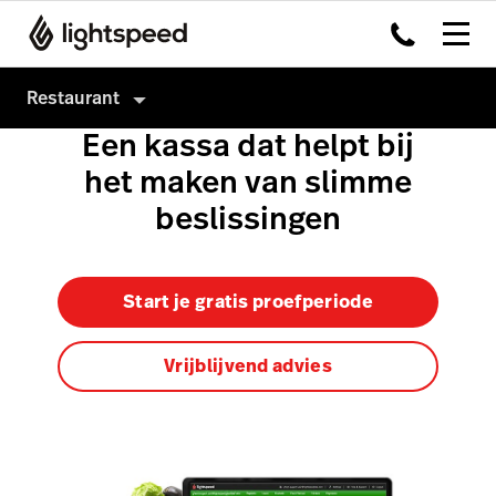
Restaurant
Een kassa dat helpt bij
Restaurant
het maken van slimme
Producten
beslissingen
Hardware
Kassasysteem
Integraties
Payments
Start je gratis proefperiode
Multi-locatie
Kitchen Display System
Prijzen
Capital
Vrijblijvend advies
Klanten
Advanced Insights
Inventory
Order Anywhere