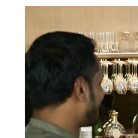
“
Je hoeft minder lang te zoeken, want alles
Luc Kusters
Chef-kok en eigenaar, Bolenius
Laat je inspirere