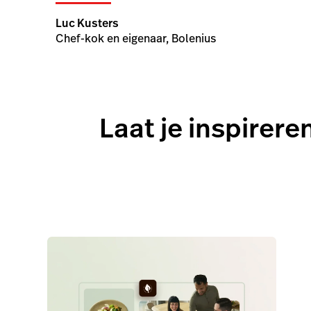
Achter de schermen
New Dutch Cuisine
Bij Bolenius draait het om koken met wat de