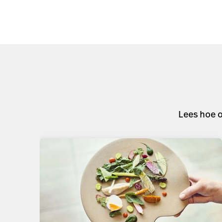
gegeten, gaf hij groenten in zijn restaurant
Bolenius de...
Lees het artikel