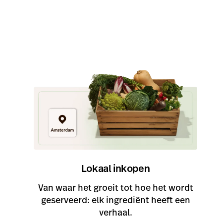
Lees hoe 
Chef-kok Luc Kusters is een echte pionier.
In de tijd dat er vaker vlees dan vega werd