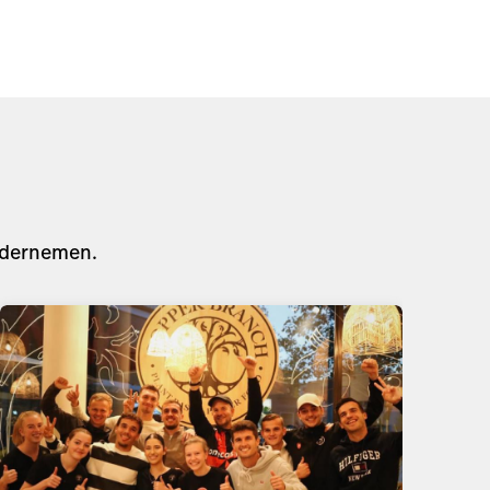
“Als dit vegan is, dan wil ik het iedere dag”.
In 2021 bracht hij het Canadese...
Lees het artikel