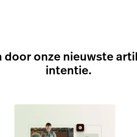
 natuur geeft, met Lightspeed als stille kracht achte