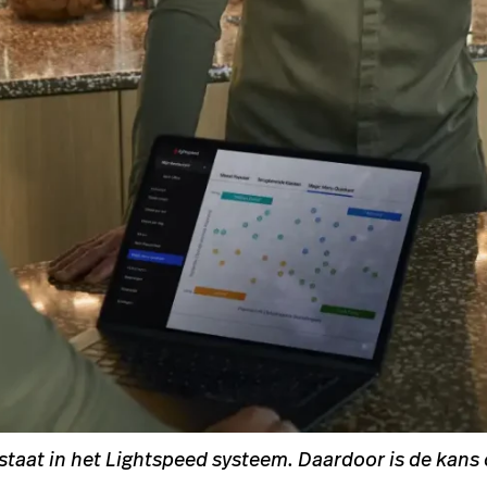
intentie.
40 procent horecagasten betaalt graag
meer voor duurzame gerechten
Lees verder