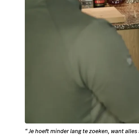
Horecatrends 2026: het jaar van
bewust tafelen
Lees verder