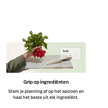
ndernemen.
Stephen Nieuwenhuis hoort dagelijks van
zijn gasten: