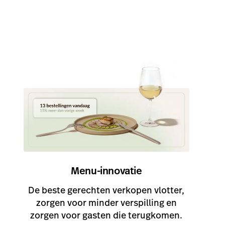
onze klanten Lightspeed inzetten om duurzamer te o
Niels Leijssenaar runt samen met zijn
compagnons het succesvolle restaurant