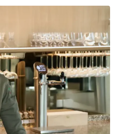
 op fouten minder groot.
”
ikelen en kies met