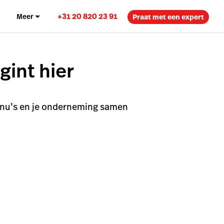
+31 20 820 23 91
n
Meer
Praat met een expert
int hier
menu’s en je onderneming samen