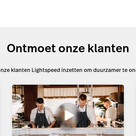
Troef in Amsterdam en opende onlangs
Toet. Zijn geheim? Topkwaliteit op...
Ontdek meer