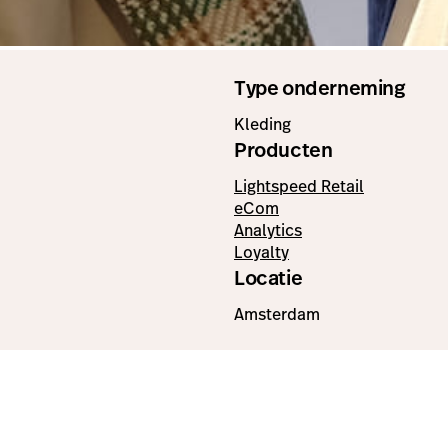
Type onderneming
Kleding
Producten
Lightspeed Retail
eCom
Analytics
Loyalty
Locatie
Amsterdam