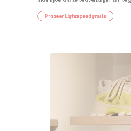
moeilijker om ze te overtuigen om te 
Probeer Lightspeed gratis